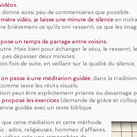
vidéos.
je donne aussi peu de commentaires que possible.
emière vidéo, je laisse une minute de silence
en invita
lire brièvement ce qu’ils ont ressenti, ce que les im
pose un temps de partage entre voisins.
tre. Mais bien pour échanger le vécu, le ressenti, 
t pas dépasser deux minutes.
is fois de suite, en veillant sur la qualité du silen
, on passe à une méditation guidée
, dans la traditi
comme texte les récits visuels.
ation peut être explicitement priante ou davantage 
je propose les exercices
(demande de grâce et colloqu
enne guidée avec un texte biblique.
que cette médiation et cette méthode
c : ados, religieuses, hommes d’affaires,
 vidéos crée une atmosphère de