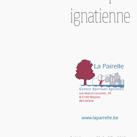
ignatienne
www.lapairelle.be