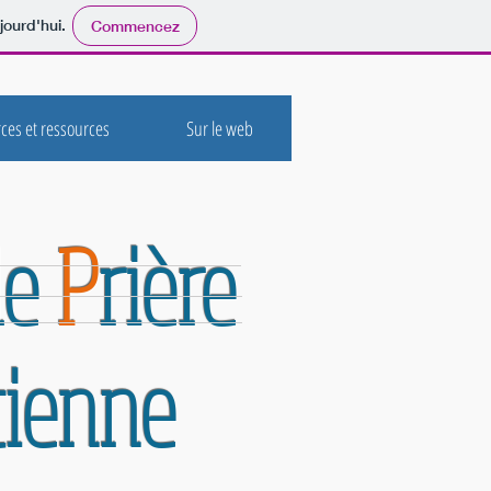
jourd'hui.
Commencez
ces et ressources
Sur le web
de
P
rière
tienne