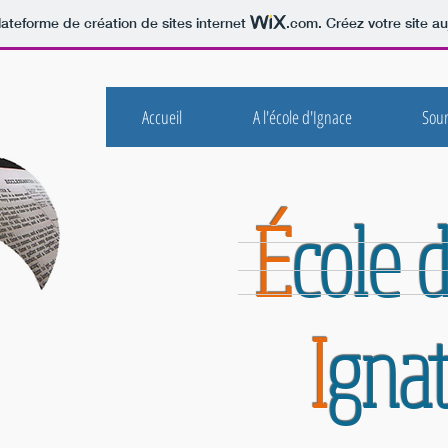
lateforme de création de sites internet
.com
. Créez votre site au
Accueil
A l'école d'Ignace
Sour
É
cole 
I
gna