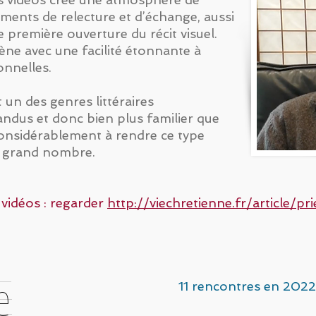
oments de relecture et d’échange, aussi
e première ouverture du récit visuel.
ène avec une facilité étonnante à
sonnelles.
it un des genres littéraires
ndus et donc bien plus familier que
 considérablement à rendre ce type
us grand nombre.
 vidéos : regarder
http://viechretienne.fr/article/pr
e
11 rencontres en 202